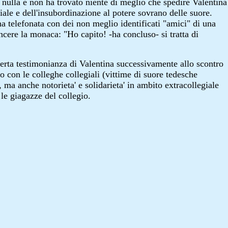
iu' nulla e non ha trovato niente di meglio che spedire Valentina
ale e dell'insubordinazione al potere sovrano delle suore.
na telefonata con dei non meglio identificati "amici" di una
vincere la monaca: "Ho capito! -ha concluso- si tratta di
offerta testimonianza di Valentina successivamente allo scontro
o con le colleghe collegiali (vittime di suore tedesche
 ma anche notorieta' e solidarieta' in ambito extracollegiale
le giagazze del collegio.