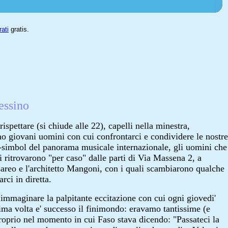
rati
gratis.
essino
rispettare (si chiude alle 22), capelli nella minestra,
no giovani uomini con cui confrontarci e condividere le nostre
-simbol del panorama musicale internazionale, gli uomini che
si ritrovarono "per caso" dalle parti di Via Massena 2, a
sareo e l'architetto Mangoni, con i quali scambiarono qualche
rci in diretta.
e immaginare la palpitante eccitazione con cui ogni giovedi'
ima volta e' successo il finimondo: eravamo tantissime (e
 proprio nel momento in cui Faso stava dicendo: "Passateci la