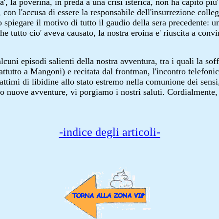
lta', la poverina, in preda a una crisi isterica, non ha capito p
n l'accusa di essere la responsabile dell'insurrezione collegi
 spiegare il motivo di tutto il gaudio della sera precedente: u
che tutto cio' aveva causato, la nostra eroina e' riuscita a con
alcuni episodi salienti della nostra avventura, tra i quali la s
ttutto a Mangoni) e recitata dal frontman, l'incontro telefonic
ttimi di libidine allo stato estremo nella comunione dei sensi,
to nuove avventure, vi porgiamo i nostri saluti. Cordialmente, 
-indice degli articoli-