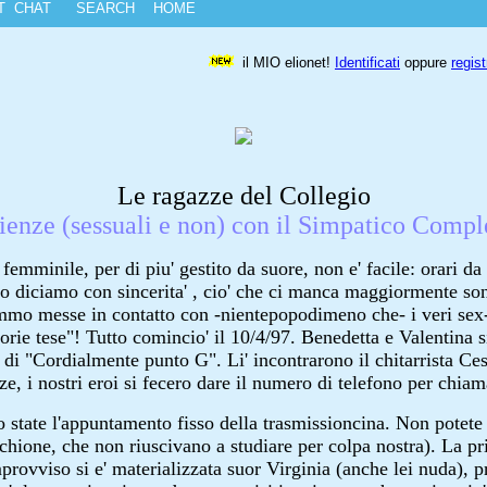
ST
CHAT
SEARCH
HOME
il MIO elionet!
Identificati
oppure
regist
Le ragazze del Collegio
ienze (sessuali e non) con il Simpatico Compl
femminile, per di piu' gestito da suore, non e' facile: orari da 
 lo diciamo con sincerita' , cio' che ci manca maggiormente so
emmo messe in contatto con -nientepopodimeno che- i veri sex
torie tese"! Tutto comincio' il 10/4/97. Benedetta e Valentina 
 di "Cordialmente punto G". Li' incontrarono il chitarrista Ce
e, i nostri eroi si fecero dare il numero di telefono per chiama
mo state l'appuntamento fisso della trasmissioncina. Non potet
hione, che non riuscivano a studiare per colpa nostra). La pr
improvviso si e' materializzata suor Virginia (anche lei nuda),