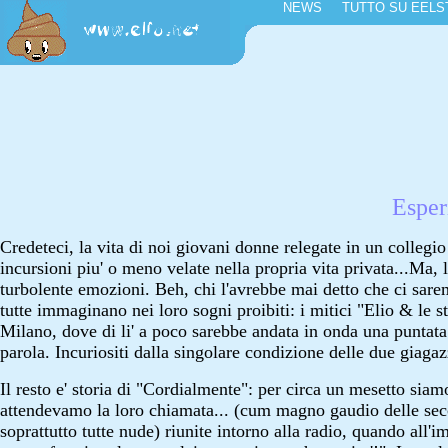
NEWS
TUTTO SU EEL
Esper
Credeteci, la vita di noi giovani donne relegate in un collegio 
incursioni piu' o meno velate nella propria vita privata...Ma,
turbolente emozioni. Beh, chi l'avrebbe mai detto che ci sar
tutte immaginano nei loro sogni proibiti: i mitici "Elio & le s
Milano, dove di li' a poco sarebbe andata in onda una puntata
parola. Incuriositi dalla singolare condizione delle due giagazz
Il resto e' storia di "Cordialmente": per circa un mesetto sia
attendevamo la loro chiamata... (cum magno gaudio delle secc
soprattutto tutte nude) riunite intorno alla radio, quando all'